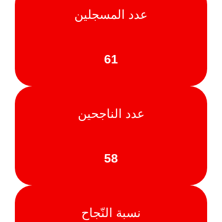
عدد المسجلين
61
عدد الناجحين
58
نسبة النّجاح